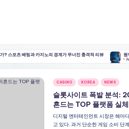
 베팅과 카지노의 경계가 무너진 충격적 리뷰
원엑스벳 실체 폭
June 10, 2026
 베팅과 카지노의 경계가 무너진 충격적 리뷰
원엑스벳 실체 폭
June 10, 2026
Posted
CASINO
KOREA
NEWS
in
슬롯사이트 폭발 분석: 2
흔드는 TOP 플랫폼 실체
디지털 엔터테인먼트 시장은 해마다
고 있다. 과거 단순한 게임 소비 단