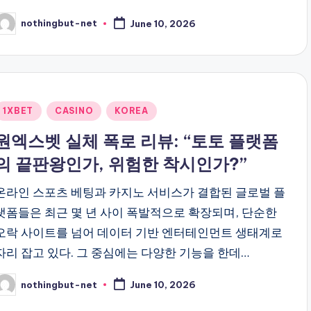
nothingbut-net
June 10, 2026
osted
y
Posted
1XBET
CASINO
KOREA
n
원엑스벳 실체 폭로 리뷰: “토토 플랫폼
의 끝판왕인가, 위험한 착시인가?”
온라인 스포츠 베팅과 카지노 서비스가 결합된 글로벌 플
랫폼들은 최근 몇 년 사이 폭발적으로 확장되며, 단순한
오락 사이트를 넘어 데이터 기반 엔터테인먼트 생태계로
자리 잡고 있다. 그 중심에는 다양한 기능을 한데…
nothingbut-net
June 10, 2026
osted
y