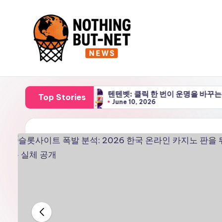
Skip
to
content
N
o
 실체 공개
텐텐벳: 클릭 한 번이 운명을 바꾸는가? 스포츠
Top Stories
June 10, 2026
t
 실체 공개
텐텐벳: 클릭 한 번이 운명을 바꾸는가? 스포츠
June 10, 2026
h
i
n
g
B