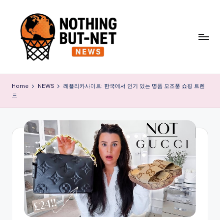
Skip
to
content
N
o
Home
NEWS
레플리카사이트: 한국에서 인기 있는 명품 모조품 쇼핑 트렌
드
t
h
i
n
g
B
u
t