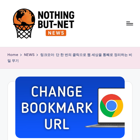
Skip
to
content
N
o
Home
NEWS
링크모아: 단 한 번의 클릭으로 웹 세상을 통째로 정리하는 비
밀 무기
t
h
i
n
g
B
u
t