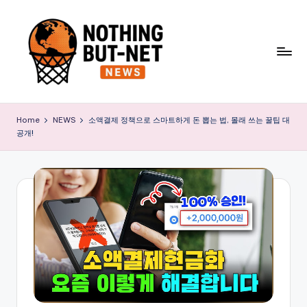
Skip
to
content
N
o
Home
NEWS
소액결제 정책으로 스마트하게 돈 뽑는 법, 몰래 쓰는 꿀팁 대
공개!
t
h
i
n
g
B
u
t