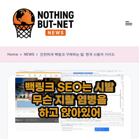
Skip
to
content
N
o
Home
NEWS
안전하게 백링크 구매하는 법: 한국 사용자 가이드
t
h
i
n
g
B
u
t