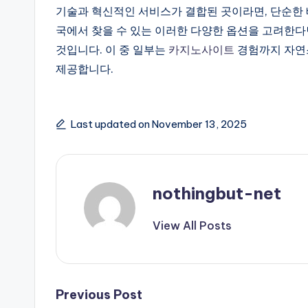
기술과 혁신적인 서비스가 결합된 곳이라면, 단순한 
국에서 찾을 수 있는 이러한 다양한 옵션을 고려한다
것입니다. 이 중 일부는
카지노사이트
경험까지 자연
제공합니다.
Last updated on November 13, 2025
nothingbut-net
View All Posts
Post
Previous Post