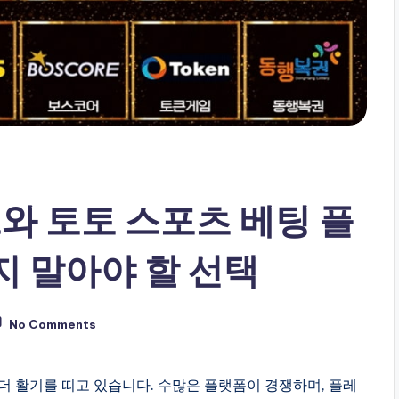
 토토 스포츠 베팅 플
지 말아야 할 선택
No Comments
더 활기를 띠고 있습니다. 수많은 플랫폼이 경쟁하며, 플레