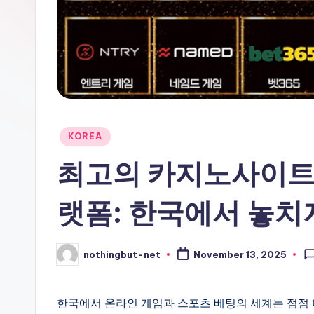
u
t
-
N
Posted
e
KOREA
in
최고의 카지노사이트와
t
랫폼: 한국에서 놓치
nothingbut-net
November 13, 2025
Posted
by
한국에서 온라인 게임과 스포츠 베팅의 세계는 점점 