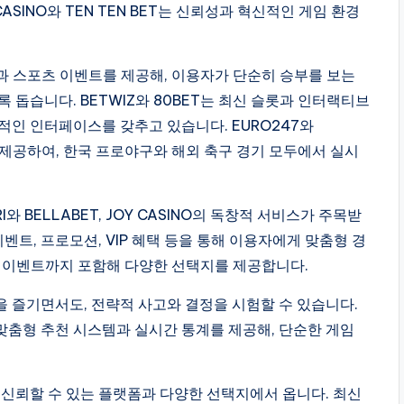
SINO와 TEN TEN BET는 신뢰성과 혁신적인 게임 환경
옵션과 스포츠 이벤트를 제공해, 이용자가 단순히 승부를 보는
 돕습니다. BETWIZ와 80BET는 최신 슬롯과 인터랙티브
적인 인터페이스를 갖추고 있습니다. EURO247와
 제공하여, 한국 프로야구와 해외 축구 경기 모두에서 실시
와 BELLABET, JOY CASINO의 독창적 서비스가 주목받
벤트, 프로모션, VIP 혜택 등을 통해 이용자에게 맞춤형 경
츠 이벤트까지 포함해 다양한 선택지를 제공합니다.
 즐기면서도, 전략적 사고와 결정을 시험할 수 있습니다.
춤형 추천 시스템과 실시간 통계를 제공해, 단순한 게임
 신뢰할 수 있는 플랫폼과 다양한 선택지에서 옵니다. 최신