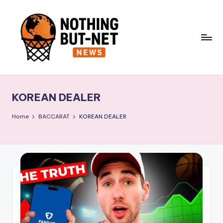
Skip
to
content
N
o
KOREAN DEALER
t
h
Home
BACCARAT
KOREAN DEALER
i
n
g
B
u
t