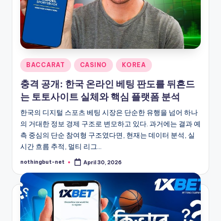
-
N
e
t
Posted
BACCARAT
CASINO
KOREA
in
충격 공개: 한국 온라인 베팅 판도를 뒤흔드
는 토토사이트 실체와 핵심 플랫폼 분석
한국의 디지털 스포츠 베팅 시장은 단순한 유행을 넘어 하나
의 거대한 정보 경제 구조로 변모하고 있다. 과거에는 결과 예
측 중심의 단순 참여형 구조였다면, 현재는 데이터 분석, 실
시간 흐름 추적, 멀티 리그…
nothingbut-net
April 30, 2026
Posted
by