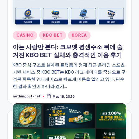
Posted
CASINO
KBO BET
KOREA
in
아는 사람만 본다: 크보벳 평생주소 뒤에 숨
겨진 KBO BET 실체와 충격적인 이용 후기
KBO 중심 구조로 설계된 플랫폼의 정체 최근 온라인 스포츠
기반 서비스 중 KBO BET는 KBO 리그 데이터를 중심으로 구
성된 독특한 인터페이스로 빠르게 이름을 알리고 있다. 단순
한 결과 확인이 아니라 경기…
nothingbut-net
May 18, 2026
Posted
by