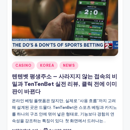
Posted
CASINO
KOREA
NEWS
in
텐텐벳 평생주소 — 사라지지 않는 접속의 비
밀과 TenTenBet 실전 리뷰, 클릭 전에 이미
판이 바뀐다
온라인 베팅 플랫폼은 많지만, 실제로 “사용 흐름”까지 고려
해 설계된 곳은 드물다. TenTenBet은 스포츠 베팅과 카지노
를 하나의 구조 안에 엮어 넣은 형태로, 기능보다 경험의 연
속성을 강조하는 특징이 있다. 첫 화면에서 드러나는…