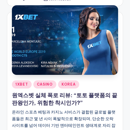
Posted
by
Posted
1XBET
CASINO
KOREA
in
원엑스벳 실체 폭로 리뷰: “토토 플랫폼의 끝
판왕인가, 위험한 착시인가?”
온라인 스포츠 베팅과 카지노 서비스가 결합된 글로벌 플랫
폼들은 최근 몇 년 사이 폭발적으로 확장되며, 단순한 오락
사이트를 넘어 데이터 기반 엔터테인먼트 생태계로 자리 잡