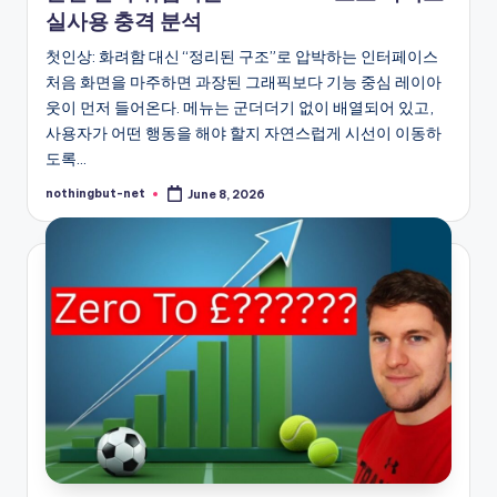
실사용 충격 분석
첫인상: 화려함 대신 “정리된 구조”로 압박하는 인터페이스
처음 화면을 마주하면 과장된 그래픽보다 기능 중심 레이아
웃이 먼저 들어온다. 메뉴는 군더더기 없이 배열되어 있고,
사용자가 어떤 행동을 해야 할지 자연스럽게 시선이 이동하
도록…
nothingbut-net
June 8, 2026
Posted
by