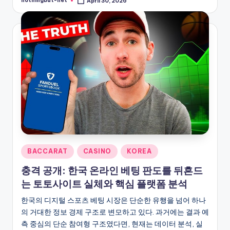
nothingbut-net
April 30, 2026
Posted
by
Posted
BACCARAT
CASINO
KOREA
in
충격 공개: 한국 온라인 베팅 판도를 뒤흔드
는 토토사이트 실체와 핵심 플랫폼 분석
한국의 디지털 스포츠 베팅 시장은 단순한 유행을 넘어 하나
의 거대한 정보 경제 구조로 변모하고 있다. 과거에는 결과 예
측 중심의 단순 참여형 구조였다면, 현재는 데이터 분석, 실