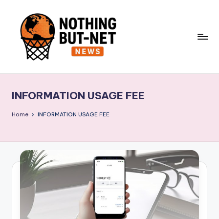
Skip
to
content
N
o
INFORMATION USAGE FEE
t
h
Home
INFORMATION USAGE FEE
i
n
g
B
u
t