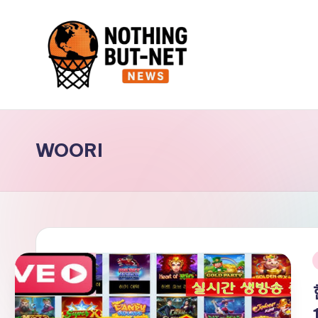
Skip
to
content
N
o
WOORI
t
h
i
n
g
i
B