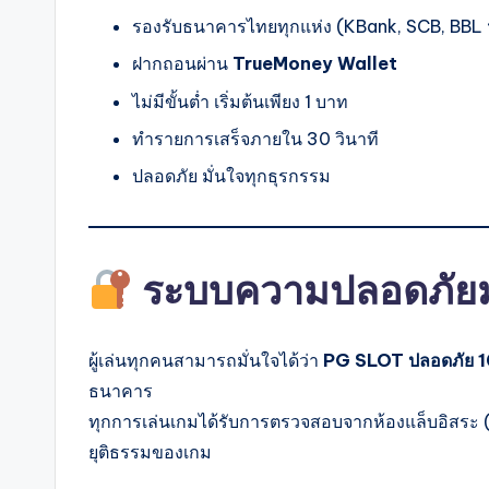
รองรับธนาคารไทยทุกแห่ง (KBank, SCB, BBL
ฝากถอนผ่าน
TrueMoney Wallet
ไม่มีขั้นต่ำ เริ่มต้นเพียง 1 บาท
ทำรายการเสร็จภายใน 30 วินาที
ปลอดภัย มั่นใจทุกธุรกรรม
ระบบความปลอดภัย
ผู้เล่นทุกคนสามารถมั่นใจได้ว่า
PG SLOT ปลอดภัย 
ธนาคาร
ทุกการเล่นเกมได้รับการตรวจสอบจากห้องแล็บอิสระ 
ยุติธรรมของเกม