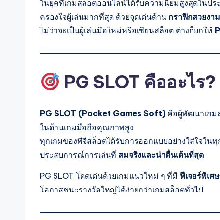
ในยุคที่เกมสล็อตออนไลน์ได้รับความนิยมสูงสุดในป
ครองใจผู้เล่นมากที่สุด ด้วยจุดเด่นด้าน
กราฟิกสวยงาม 
ไม่ว่าจะเป็นผู้เล่นมือใหม่หรือเซียนสล็อต ต่างก็ยกให้
P
PG SLOT คืออะไร?
PG SLOT (Pocket Games Soft)
คือผู้พัฒนาเกม
ในด้านเกมมือถือคุณภาพสูง
ทุกเกมของพีจีสล็อตได้รับการออกแบบอย่างใส่ใจในทุกอ
ประสบการณ์การเล่นที่
สมจริงและน่าตื่นเต้นที่สุด
PG SLOT โดดเด่นด้วยเกมแนวใหม่ ๆ ที่มี
ฟีเจอร์พิเ
โอกาสชนะรางวัลใหญ่ได้ง่ายกว่าเกมสล็อตทั่วไป