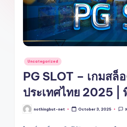
u
t
-
N
e
Posted
Uncategorized
t
in
PG SLOT – เกมสล็อ
ประเทศไทย 2025 | พี
nothingbut-net
October 3, 2025
Posted
by