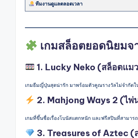
ทีมงานดูแลตลอดเวลา
เกมสล็อตยอดนิยมจ
1. Lucky Neko (สล็อตแม
เกมธีมญี่ปุ่นสุดน่ารัก มาพร้อมตัวคูณรางวัลไม่จำกั
2. Mahjong Ways 2 (ไพ่
เกมที่ขึ้นชื่อเรื่องโบนัสแตกหนัก และฟรีสปินที่สามาร
3. Treasures of Aztec (ส