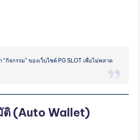
 “กิจกรรม” ของเว็บไซต์ PG SLOT เพื่อไม่พลาด
ติ (Auto Wallet)