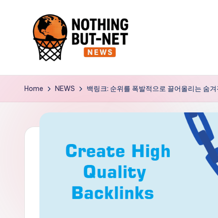
Skip
to
content
N
o
Home
NEWS
백링크: 순위를 폭발적으로 끌어올리는 숨겨진
t
h
i
n
g
B