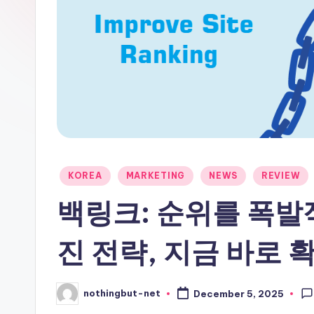
u
t
-
N
e
t
Posted
KOREA
MARKETING
NEWS
REVIEW
in
백링크: 순위를 폭
진 전략, 지금 바로 
nothingbut-net
December 5, 2025
Posted
by