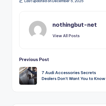
Last updated on December 5, 2025
nothingbut-net
View All Posts
Post
Previous Post
navigation
7 Audi Accessories Secrets
Dealers Don’t Want You to Know