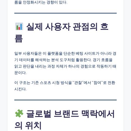
름을 안정화시키는 경향이 있다.
실제 사용자 관점의 흐
름
일부 사용자들은 이 플랫폼을 단순한 베팅 사이트가 아니라 경
기 데이터를 해석하는 분석 도구처럼 활용한다. 경기 흐름을
읽고 판단을 내리는 과정 자체가 하나의 경험으로 작동하기 때
문이다.
이 구조는 기존 스포츠 시청 방식을 “관찰”에서 “참여”로 전환
시킨다.
글로벌 브랜드 맥락에서
의 위치