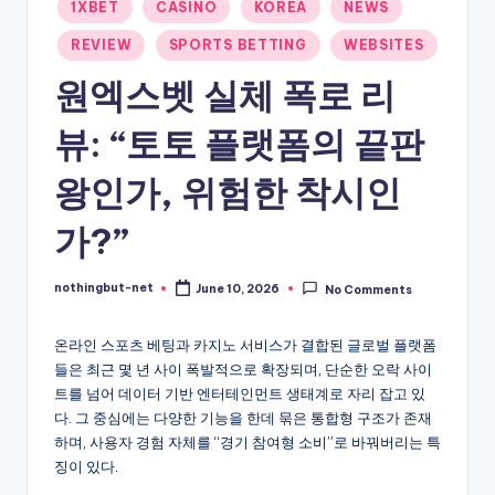
Posted
1XBET
CASINO
KOREA
NEWS
-
in
REVIEW
SPORTS BETTING
WEBSITES
N
원엑스벳 실체 폭로 리
e
t
뷰: “토토 플랫폼의 끝판
왕인가, 위험한 착시인
가?”
nothingbut-net
June 10, 2026
No Comments
Posted
by
온라인 스포츠 베팅과 카지노 서비스가 결합된 글로벌 플랫폼
들은 최근 몇 년 사이 폭발적으로 확장되며, 단순한 오락 사이
트를 넘어 데이터 기반 엔터테인먼트 생태계로 자리 잡고 있
다. 그 중심에는 다양한 기능을 한데 묶은 통합형 구조가 존재
하며, 사용자 경험 자체를 “경기 참여형 소비”로 바꿔버리는 특
징이 있다.