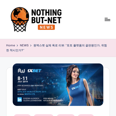
Skip
to
content
N
o
Home
NEWS
원엑스벳 실체 폭로 리뷰: “토토 플랫폼의 끝판왕인가, 위험
한 착시인가?”
t
h
i
n
g
B
u
t