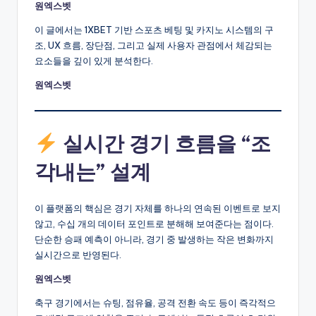
원엑스벳
이 글에서는 1XBET 기반 스포츠 베팅 및 카지노 시스템의 구
조, UX 흐름, 장단점, 그리고 실제 사용자 관점에서 체감되는
요소들을 깊이 있게 분석한다.
원엑스벳
실시간 경기 흐름을 “조
각내는” 설계
이 플랫폼의 핵심은 경기 자체를 하나의 연속된 이벤트로 보지
않고, 수십 개의 데이터 포인트로 분해해 보여준다는 점이다.
단순한 승패 예측이 아니라, 경기 중 발생하는 작은 변화까지
실시간으로 반영된다.
원엑스벳
축구 경기에서는 슈팅, 점유율, 공격 전환 속도 등이 즉각적으